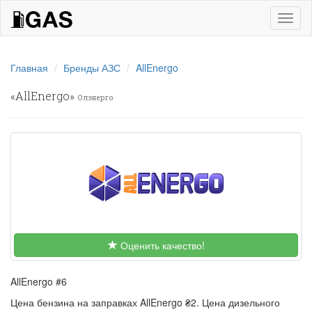
iGas
naviga
Главная
Бренды АЗС
AllEnergo
«
AllEnergo
»
Олэнерго
Оценить качество!
AllEnergo #6
Цена бензина на заправках AllEnergo ₴2. Цена дизельного