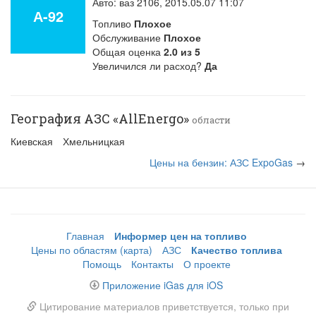
Авто: ваз 2106,
2015.05.07 11:07
А-92
Топливо
Плохое
Обслуживание
Плохое
Общая оценка
2.0
из
5
Увеличился ли расход?
Да
География АЗС «AllEnergo»
области
Киевская
Хмельницкая
Цены на бензин: АЗС ExpoGas
→
Главная
Информер цен на топливо
Цены по областям (карта)
АЗС
Качество топлива
Помощь
Контакты
О проекте
Приложение iGas для iOS
Цитирование материалов приветствуется, только при