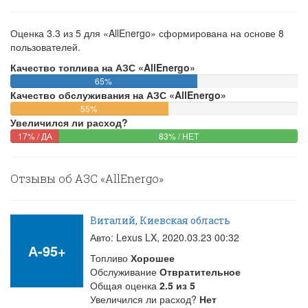
Оценка
3.3
из
5
для «AllEnergo» сформирована на основе
8
пользователей.
Качество топлива на АЗС «AllEnergo»
65%
65%
Качество обслуживания на АЗС «AllEnergo»
Complete
55%
(success)
55%
Увеличился ли расход?
Complete
17%
(success)
83%
17% / ДА
83% / НЕТ
Complete
Complete
(danger)
(success)
Отзывы об АЗС «AllEnergo»
Виталий, Киевская область
Авто: Lexus LX,
2020.03.23 00:32
А-95+
Топливо
Хорошее
Обслуживание
Отвратительное
Общая оценка
2.5
из
5
Увеличился ли расход?
Нет