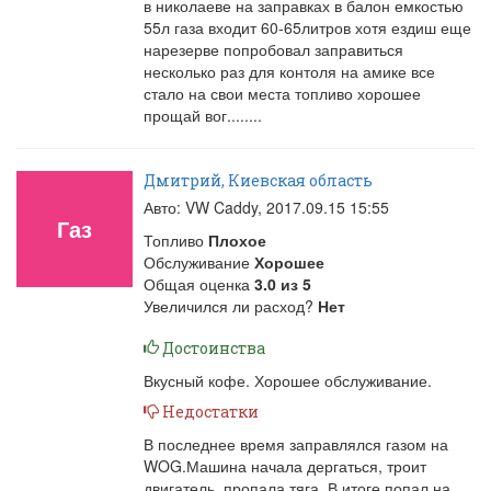
в николаеве на заправках в балон емкостью
55л газа входит 60-65литров хотя ездиш еще
нарезерве попробовал заправиться
несколько раз для контоля на амике все
стало на свои места топливо хорошее
прощай вог........
Дмитрий, Киевская область
Авто: VW Caddy,
2017.09.15 15:55
Газ
Топливо
Плохое
Обслуживание
Хорошее
Общая оценка
3.0
из
5
Увеличился ли расход?
Нет
Достоинства
Вкусный кофе. Хорошее обслуживание.
Недостатки
В последнее время заправлялся газом на
WOG.Машина начала дергаться, троит
двигатель, пропала тяга. В итоге попал на