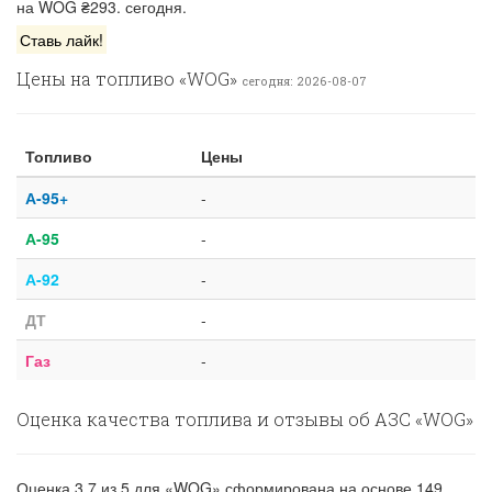
на WOG ₴293. сегодня.
Ставь лайк!
Цены на топливо «WOG»
сегодня: 2026-08-07
Топливо
Цены
А-95+
-
А-95
-
А-92
-
ДТ
-
Газ
-
Оценка качества топлива и отзывы об АЗС «WOG»
Оценка
3.7
из
5
для «WOG» сформирована на основе
149