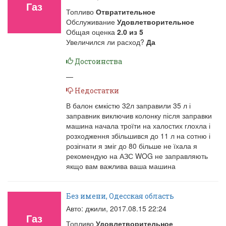
Газ
Топливо
Отвратительное
Обслуживание
Удовлетворительное
Общая оценка
2.0
из
5
Увеличился ли расход?
Да
Достоинства
—
Недостатки
В балон ємкістю 32л заправили 35 л і
заправник виключив колонку після заправки
машина начала троїти на халостих глохла і
розходження збільшився до 11 л на сотню і
розігнати я зміг до 80 більше не їхала я
рекомендую на АЗС WOG не заправляють
якщо вам важлива ваша машина
Без имени, Одесская область
Авто: джили,
2017.08.15 22:24
Газ
Топливо
Удовлетворительное