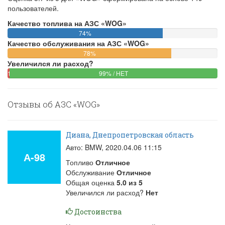
пользователей.
Качество топлива на АЗС «WOG»
74%
74%
Качество обслуживания на АЗС «WOG»
Complete
(success)
78%
78%
Увеличился ли расход?
Complete
1%
(success)
99%
1%
99% / НЕТ
Complete
Complete
/
(danger)
(success)
ДА
Отзывы об АЗС «WOG»
Диана, Днепропетровская область
Авто: BMW,
2020.04.06 11:15
А-98
Топливо
Отличное
Обслуживание
Отличное
Общая оценка
5.0
из
5
Увеличился ли расход?
Нет
Достоинства