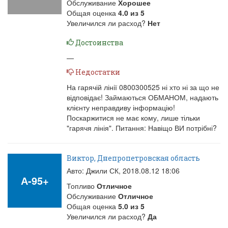
Обслуживание
Хорошее
Общая оценка
4.0
из
5
Увеличился ли расход?
Нет
Достоинства
—
Недостатки
На гарячій лінії 0800300525 ні хто ні за що не
відповідає! Займаються ОБМАНОМ, надають
клієнту неправдиву інформацію!
Поскаржитися не має кому, лише тільки
"гарячя лінія". Питання: Навіщо ВИ потрібні?
Виктор, Днепропетровская область
Авто: Джили СК,
2018.08.12 18:06
А-95+
Топливо
Отличное
Обслуживание
Отличное
Общая оценка
5.0
из
5
Увеличился ли расход?
Да