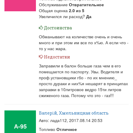
Обслуживание
Отвратительное
Общая оценка
2.0
из
5
Увеличился ли расход?
Да
Достоинства
Обманывают на количестве очень и очень
много и при этом им все по х%ю. А если что -
то у нас жара.
Недостатки
Заправили в балон больше газа чем в его
помещается по паспорту. Увы. Водителя и
проф.установщики гбо - по их мнению_
просто дураки и них%я нешарят в принципах
заправки в 10литровое ведро 15ти литров
сжиженого газа. Потому что это - газ!!!
Валерій, Хмельницкая область
Авто: лада112,
2017.08.14 20:53
А-95
Топливо
Отличное