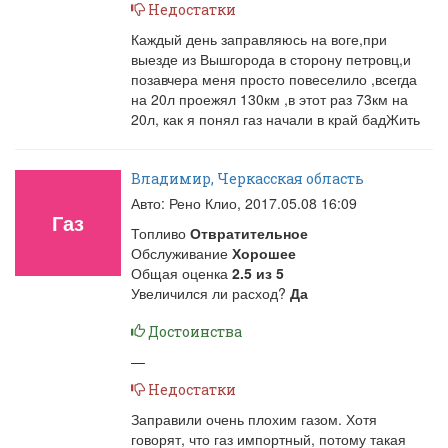
Недостатки
Каждый день заправляюсь на воге,при
выезде из Вышгорода в сторону петровц,и
позавчера меня просто повеселило ,всегда
на 20л проежял 130км ,в этот раз 73км на
20л, как я понял газ начали в край бадЖить
Владимир, Черкасская область
Авто: Рено Клио,
2017.05.08 16:09
Газ
Топливо
Отвратительное
Обслуживание
Хорошее
Общая оценка
2.5
из
5
Увеличился ли расход?
Да
Достоинства
—
Недостатки
Заправили очень плохим газом. Хотя
говорят, что газ импортный, потому такая